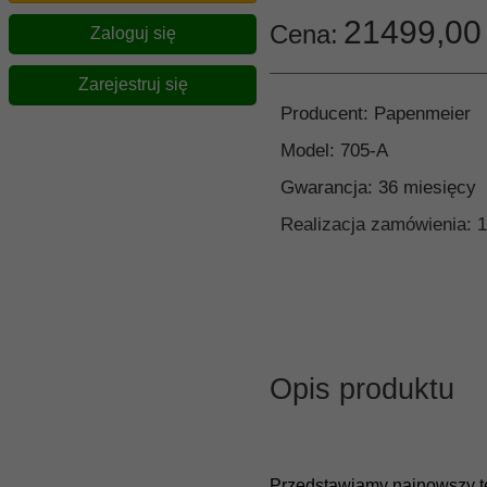
21499,
00
Cena:
Zaloguj się
Zarejestruj się
Producent:
Papenmeier
Model:
705-A
Gwarancja:
36 miesięcy
Realizacja zamówienia:
1
Opis produktu
Przedstawiamy najnowszy te