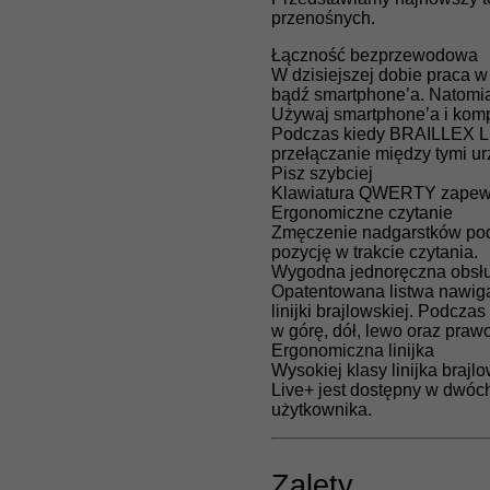
przenośnych.
Łączność bezprzewodowa
W dzisiejszej dobie praca 
bądź smartphone’a. Natomi
Używaj smartphone’a i kom
Podczas kiedy BRAILLEX Li
przełączanie między tymi u
Pisz szybciej
Klawiatura QWERTY zapewnia
Ergonomiczne czytanie
Zmęczenie nadgarstków podc
pozycję w trakcie czytania.
Wygodna jednoręczna obsł
Opatentowana listwa nawiga
linijki brajlowskiej. Podcza
w górę, dół, lewo oraz prawo
Ergonomiczna linijka
Wysokiej klasy linijka bra
Live+ jest dostępny w dwóch
użytkownika.
Zalety