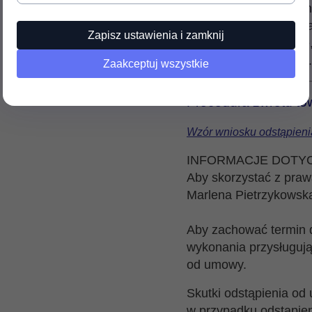
Jeżeli wraz z zakupio
się z warunkami gwar
Zapisz ustawienia i zamknij
firm (dane kontaktowe
załatwiania reklamacji.
Zaakceptuj wszystkie
Procedura zwrotu to
Wzór wniosku odstąpien
INFORMACJE DOTY
Aby skorzystać z pra
Marlena Pietrzykowska
Aby zachować termin d
wykonania przysługuj
od umowy.
Skutki odstąpienia od
w przypadku odstąpie