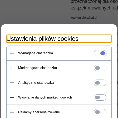
przeznaczonej dla osó
książek mówionych u
www.misterwhat.pl
Regulamin sklep
Ustawienia plików cookies
Zapraszamy do zapoz
Wymagane ciasteczka
Procedura reklama
Marketingowe ciasteczka
Przed odesłaniem rek
1. Zgłoszenie usterki
Analityczne ciasteczka
2. Wydrukowanie form
Wysyłanie danych marketingowych
3. Załączenie wydruko
Reklamy spersonalizowane