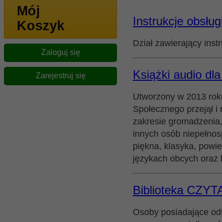
Mój
Instrukcje obsług
Koszyk
Dział zawierający inst
Zaloguj się
Książki audio dl
Zarejestruj się
Utworzony w 2013 roku
Społecznego przejął i 
zakresie gromadzenia, 
innych osób niepełnos
piękna, klasyka, powie
językach obcych oraz 
Biblioteka CZY
Osoby posiadające odt