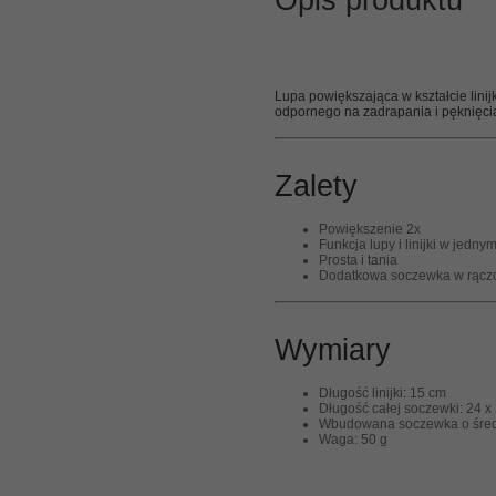
Opis produktu
Lupa powiększająca w kształcie linij
odpornego na zadrapania i pęknięci
Zalety
Powiększenie 2x
Funkcja lupy i linijki w jedny
Prosta i tania
Dodatkowa soczewka w rączc
Wymiary
Długość linijki: 15 cm
Długość całej soczewki: 24 
Wbudowana soczewka o średn
Waga: 50 g