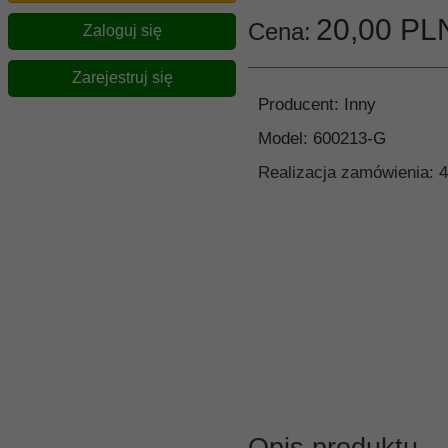
20,
00
PL
Cena:
Zaloguj się
Zarejestruj się
Producent:
Inny
Model:
600213-G
Realizacja zamówienia:
4