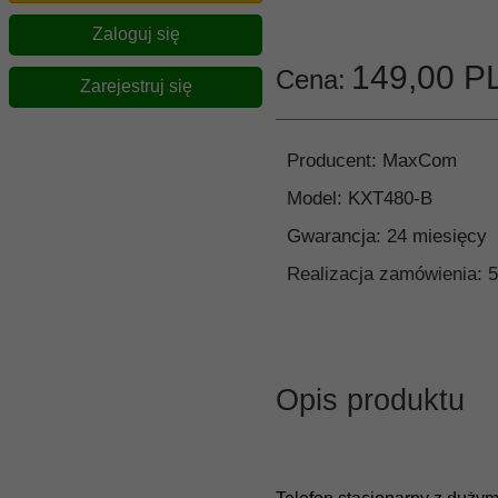
Zaloguj się
149,
00
P
Cena:
Zarejestruj się
Producent:
MaxCom
Model:
KXT480-B
Gwarancja:
24 miesięcy
Realizacja zamówienia:
5
Opis produktu