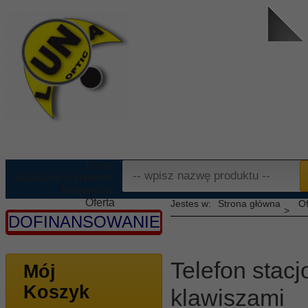
O nas
Składanie zamówień
Regulamin
Oferta
Strona główna
Of
Informacje
DOFINANSOWANIE
Kontakt
Telefon stac
Mój
Koszyk
klawiszami