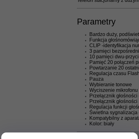
Telefon stacjonarny z dużym
Parametry
Bardzo duży, podświet
Funkcja głośnomówiąc
CLIP -identyfikacja 
3 pamięci bezpośredni
10 pamięci dwu-przyc
Pamięć 20 połączeń p
Powtarzanie 20 ostat
Regulacja czasu Flas
Pauza
Wybieranie tonowe
Wyciszenie mikrofonu
Przełącznik głośności 
Przełącznik głośności 
Regulacja funkcji gło
Świetlna sygnalizacj
Kompatybilny z apara
Kolor: biały