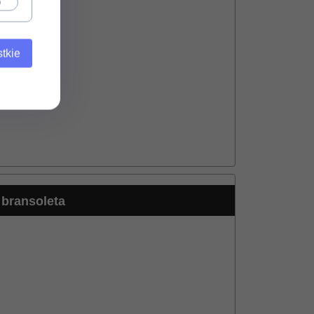
tkie
bransoleta