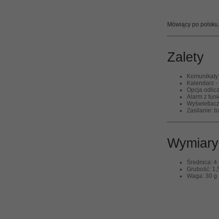
Mówiący po polsku,
Zalety
Komunikaty 
Kalendarz -
Opcja odlic
Alarm z fun
Wyświetlac
Zasilanie: b
Wymiary
Średnica: 4
Grubość: 1,
Waga: 30 g