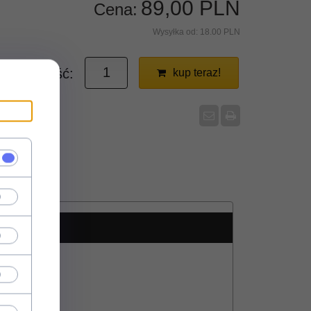
89,
00
PLN
Cena:
Wysyłka od:
18.00 PLN
ilość:
kup teraz!
iem