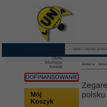
O nas
Składanie zamówień
Regulamin
Oferta
Informacje
Stron
Kontakt
DOFINANSOWANIE
Zegare
polsku
Mój
Koszyk