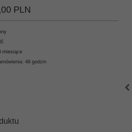
,
00
PLN
nny
-E
3 miesiące
zamówienia:
48 godzin
duktu