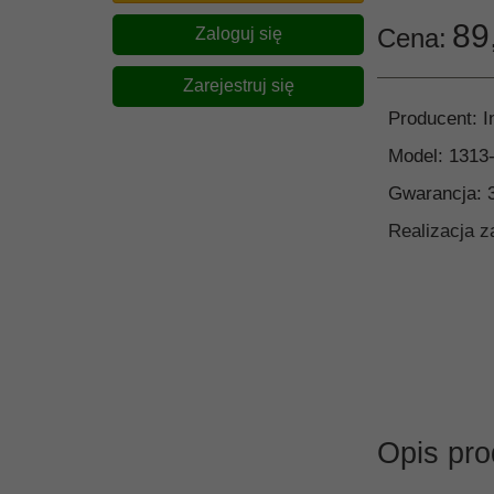
89
Cena:
Zaloguj się
Zarejestruj się
Producent:
I
Model:
1313
Gwarancja:
Realizacja 
Opis pro