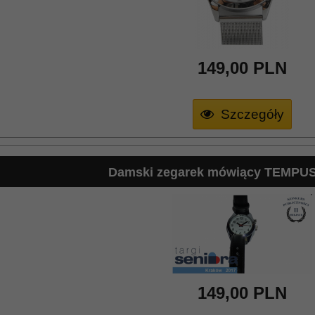
149,
00
PLN
Szczegóły
Damski zegarek mówiący TEMPUS
149,
00
PLN