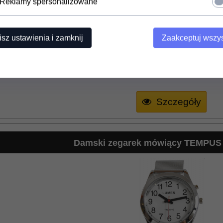
Reklamy spersonalizowane
isz ustawienia i zamknij
Zaakceptuj wszys
79,
00
PLN
Szczegóły
Damski zegarek mówiący TEMPUS 