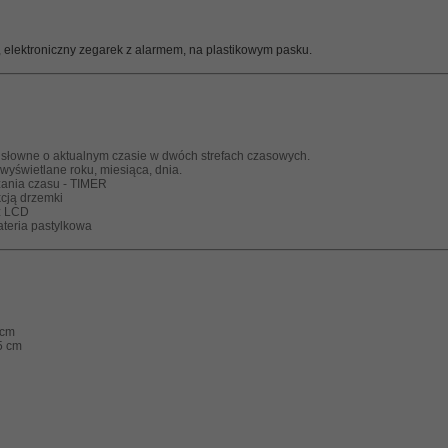
 elektroniczny zegarek z alarmem, na plastikowym pasku.
słowne o aktualnym czasie w dwóch strefach czasowych.
 wyświetlane roku, miesiąca, dnia.
zania czasu - TIMER
kcją drzemki
z LCD
ateria pastylkowa
 cm
5 cm