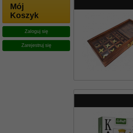
Mój
Koszyk
Zaloguj się
Zarejestruj się