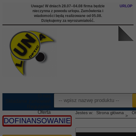
Uwaga! W dniach 28.07–04.08 firma będzie
URLOP
nieczynna z powodu urlopu. Zamówienia i
wiadomości będą realizowane od 05.08.
Dziękujemy za wyrozumiałość.
O nas
Składanie zamówień
Regulamin
Oferta
Strona główna
Of
Informacje
DOFINANSOWANIE
Kontakt