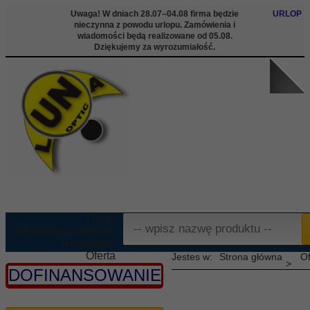
Uwaga! W dniach 28.07–04.08 firma będzie
URLOP
nieczynna z powodu urlopu. Zamówienia i
wiadomości będą realizowane od 05.08.
Dziękujemy za wyrozumiałość.
O nas
Składanie zamówień
Regulamin
Oferta
Strona główna
Of
Informacje
DOFINANSOWANIE
Kontakt