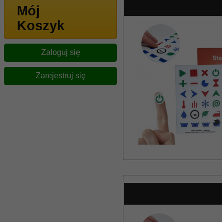
Mój
Koszyk
Zaloguj się
Zarejestruj się