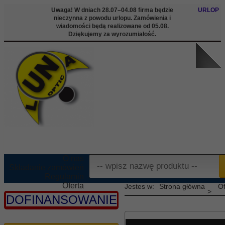
Uwaga! W dniach 28.07–04.08 firma będzie
URLOP
nieczynna z powodu urlopu. Zamówienia i
wiadomości będą realizowane od 05.08.
Dziękujemy za wyrozumiałość.
O nas
Składanie zamówień
Regulamin
Oferta
Strona główna
Of
Informacje
DOFINANSOWANIE
Kontakt